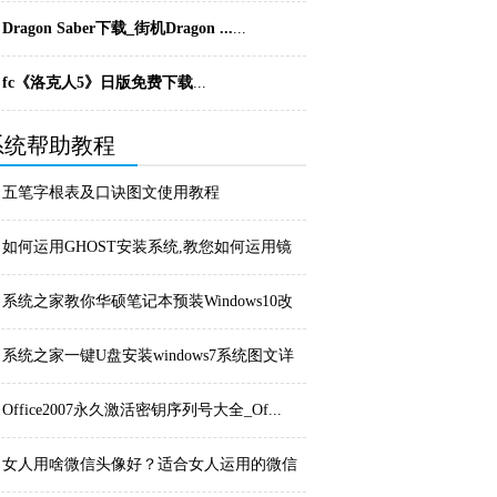
战争模拟器...
...
Dragon Saber下载_街机Dragon ...
...
fc《洛克人5》日版免费下载
...
系统帮助教程
五笔字根表及口诀图文使用教程
如何运用GHOST安装系统,教您如何运用镜
像装机
系统之家教你华硕笔记本预装Windows10改
w...
系统之家一键U盘安装windows7系统图文详
细...
Office2007永久激活密钥序列号大全_Of...
女人用啥微信头像好？适合女人运用的微信