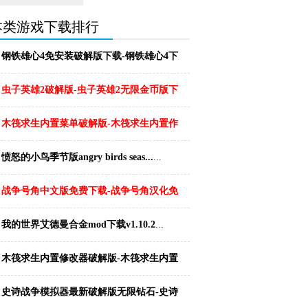
本类游戏下载排行
钢铁雄心4免安装破解版下载-钢铁雄心4下
载
...
虫子英雄2破解版-虫子英雄2无限金币版下
载v1....
...
木筏求生内置菜单破解版-木筏求生内置作
弊菜单版下...
...
愤怒的小鸟季节版angry birds seas...
...
战争号角中文版免费下载-战争号角汉化免
安装版下载...
...
我的世界艾德曼合金mod下载v1.10.2
...
木筏求生内置修改器破解版-木筏求生内置
修改版下载...
...
史诗战争模拟器最新破解版无限钻石-史诗