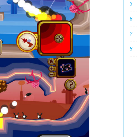
5
6
7
8