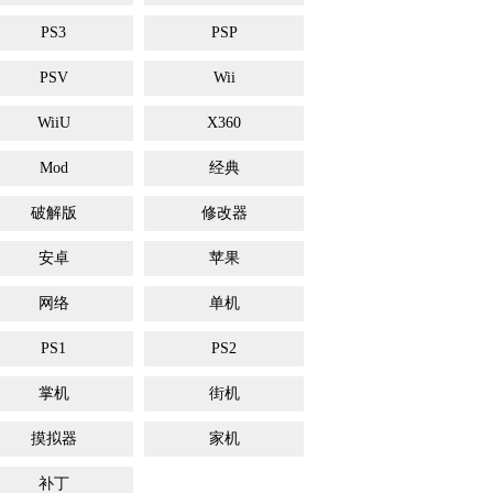
PS3
PSP
PSV
Wii
WiiU
X360
Mod
经典
破解版
修改器
安卓
苹果
网络
单机
PS1
PS2
掌机
街机
摸拟器
家机
补丁