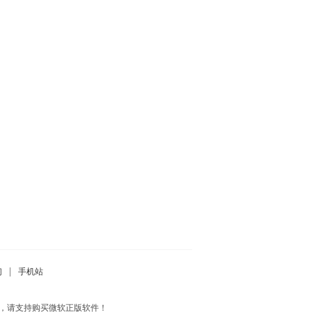
|
们
手机站
负，请支持购买微软正版软件！