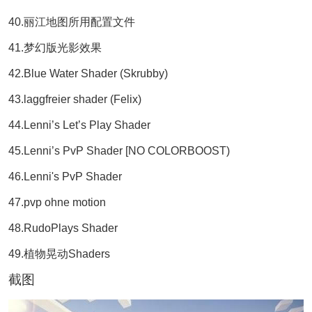
40.丽江地图所用配置文件
41.梦幻版光影效果
42.Blue Water Shader (Skrubby)
43.laggfreier shader (Felix)
44.Lenni’s Let’s Play Shader
45.Lenni’s PvP Shader [NO COLORBOOST)
46.Lenni's PvP Shader
47.pvp ohne motion
48.RudoPlays Shader
49.植物晃动Shaders
截图