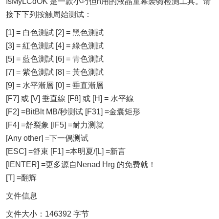
IsMyLCdOK 是一款小巧但n用的液晶童幕袭骑检测工具。请
接下下列按触周始测试：
[1] = 白色測試 [2] = 黑色測試
[3] = 紅色測試 [4] = 綠色測試
[5] = 藍色測試 [6] = 青色測試
[7] = 紫色測試 [8] = 黃色測試
[9] = 水平漸層 [0] = 垂直漸層
[F7] 或 [V] 垂直線 [F8] 或 [H] = 水平線
[F2] =BitBlt MB/秒测试 [F31] =金囊矩形
[F4] =舒裂象 [IF5] =耐力测就
[Any other] =下一偶测试
[ESC] =舒束 [F1] =本明夏/[L] =新言
[IENTER] =更多源自Nenad Hrg 的免费就！
[T] =翻辉
文件信息
文件大小：146392 字节