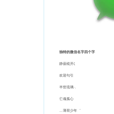
独特的微信名字四个字
静葔椛开ζ
欢迎勾引
半世琉璃╮
亡魂孤心
﹏薄荷少年゛