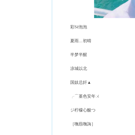
彩Sē泡泡
夏雨﹏初晴
半梦半醒
凉城以北
国妓总奸▲
╭⌒堇色安年ㄨ
ジ柠檬心酸つ
［嘸葾嘸誨］