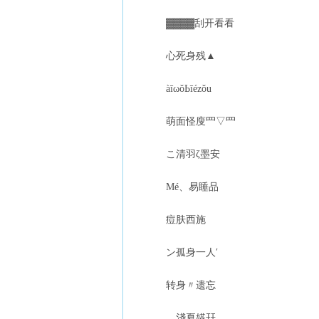
▓▓▓▓刮开看看
心死身残▲
àīωǒЬīézǒu
萌面怪廋罒▽罒
こ清羽ζ墨安
Mé、易睡品
痘肤西施
ン孤身一人′
转身〃遗忘
﹏淺夏婲幵