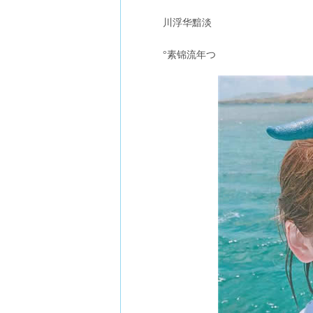
川浮华黯淡
°素锦流年つ