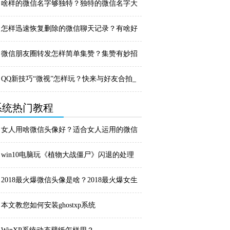
_微信
啥样的微信名字够独特？独特的微信名字大
全_微信
怎样迅速恢复删除的微信聊天记录？有啥好
的处理办法...
微信朋友圈转发怎样简单集赞？集赞有妙招
_微信
QQ新技巧“微视”怎样玩？快来与好友合拍_
腾讯Q...
系统热门教程
女人用啥微信头像好？适合女人运用的微信
头像_微信
win10电脑玩《植物大战僵尸》闪退的处理
办法
2018最火爆微信头像是啥？2018最火爆女生
微...
本文教您如何安装ghostxp系统