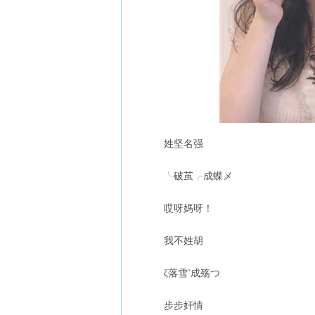
姓坚名强
╰破茧╭成蝶メ
哎呀媽呀！
我不姓胡
ζ落雪‵成殇つ
步步奸情ゝ