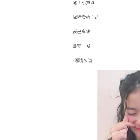
嘘！小声点！
嘟嘴卖萌╯ε╰
爱已离线
孤守一城
ε嘴嘴欠吻