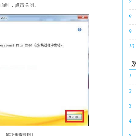
7
画面时，点击关闭。
8
9
10
1
2
3
4
解决步骤载图1
5