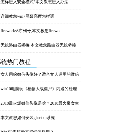
始化失败怎...
怎样进入安全模式?本文教您进入办法
详细教您win7屏幕亮度怎样调
fireworks8序列号,本文教您firewo...
无线路由器桥接,本文教您路由器无线桥接
的缺点
系统热门教程
女人用啥微信头像好？适合女人运用的微信
头像_微信
win10电脑玩《植物大战僵尸》闪退的处理
办法
2018最火爆微信头像是啥？2018最火爆女生
微...
本文教您如何安装ghostxp系统